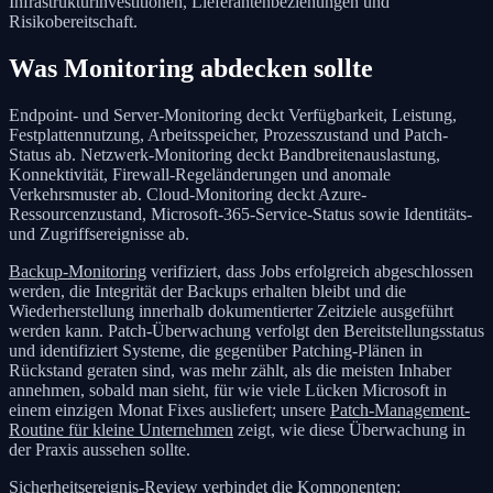
Infrastrukturinvestitionen, Lieferantenbeziehungen und
Risikobereitschaft.
Was Monitoring abdecken sollte
Endpoint- und Server-Monitoring deckt Verfügbarkeit, Leistung,
Festplattennutzung, Arbeitsspeicher, Prozesszustand und Patch-
Status ab. Netzwerk-Monitoring deckt Bandbreitenauslastung,
Konnektivität, Firewall-Regeländerungen und anomale
Verkehrsmuster ab. Cloud-Monitoring deckt Azure-
Ressourcenzustand, Microsoft-365-Service-Status sowie Identitäts-
und Zugriffsereignisse ab.
Backup-Monitoring
verifiziert, dass Jobs erfolgreich abgeschlossen
werden, die Integrität der Backups erhalten bleibt und die
Wiederherstellung innerhalb dokumentierter Zeitziele ausgeführt
werden kann. Patch-Überwachung verfolgt den Bereitstellungsstatus
und identifiziert Systeme, die gegenüber Patching-Plänen in
Rückstand geraten sind, was mehr zählt, als die meisten Inhaber
annehmen, sobald man sieht, für wie viele Lücken Microsoft in
einem einzigen Monat Fixes ausliefert; unsere
Patch-Management-
Routine für kleine Unternehmen
zeigt, wie diese Überwachung in
der Praxis aussehen sollte.
Sicherheitsereignis-Review verbindet die Komponenten: