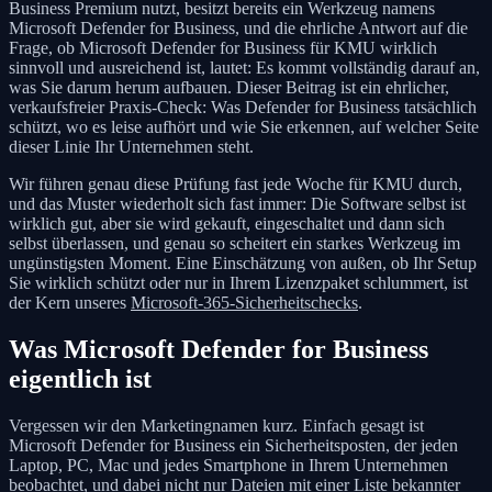
Business Premium nutzt, besitzt bereits ein Werkzeug namens
Microsoft Defender for Business, und die ehrliche Antwort auf die
Frage, ob Microsoft Defender for Business für KMU wirklich
sinnvoll und ausreichend ist, lautet: Es kommt vollständig darauf an,
was Sie darum herum aufbauen. Dieser Beitrag ist ein ehrlicher,
verkaufsfreier Praxis-Check: Was Defender for Business tatsächlich
schützt, wo es leise aufhört und wie Sie erkennen, auf welcher Seite
dieser Linie Ihr Unternehmen steht.
Wir führen genau diese Prüfung fast jede Woche für KMU durch,
und das Muster wiederholt sich fast immer: Die Software selbst ist
wirklich gut, aber sie wird gekauft, eingeschaltet und dann sich
selbst überlassen, und genau so scheitert ein starkes Werkzeug im
ungünstigsten Moment. Eine Einschätzung von außen, ob Ihr Setup
Sie wirklich schützt oder nur in Ihrem Lizenzpaket schlummert, ist
der Kern unseres
Microsoft-365-Sicherheitschecks
.
Was Microsoft Defender for Business
eigentlich ist
Vergessen wir den Marketingnamen kurz. Einfach gesagt ist
Microsoft Defender for Business ein Sicherheitsposten, der jeden
Laptop, PC, Mac und jedes Smartphone in Ihrem Unternehmen
beobachtet, und dabei nicht nur Dateien mit einer Liste bekannter