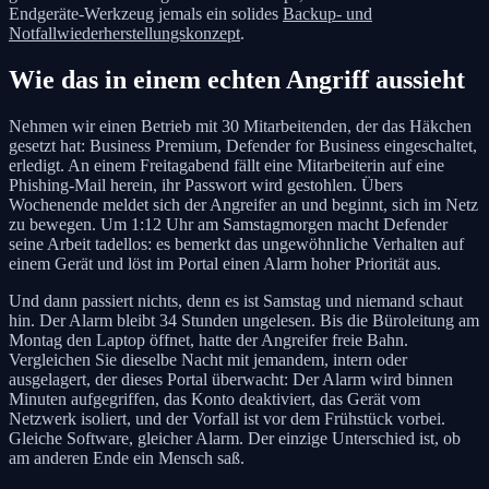
Endgeräte-Werkzeug jemals ein solides
Backup- und
Notfallwiederherstellungskonzept
.
Wie das in einem echten Angriff aussieht
Nehmen wir einen Betrieb mit 30 Mitarbeitenden, der das Häkchen
gesetzt hat: Business Premium, Defender for Business eingeschaltet,
erledigt. An einem Freitagabend fällt eine Mitarbeiterin auf eine
Phishing-Mail herein, ihr Passwort wird gestohlen. Übers
Wochenende meldet sich der Angreifer an und beginnt, sich im Netz
zu bewegen. Um 1:12 Uhr am Samstagmorgen macht Defender
seine Arbeit tadellos: es bemerkt das ungewöhnliche Verhalten auf
einem Gerät und löst im Portal einen Alarm hoher Priorität aus.
Und dann passiert nichts, denn es ist Samstag und niemand schaut
hin. Der Alarm bleibt 34 Stunden ungelesen. Bis die Büroleitung am
Montag den Laptop öffnet, hatte der Angreifer freie Bahn.
Vergleichen Sie dieselbe Nacht mit jemandem, intern oder
ausgelagert, der dieses Portal überwacht: Der Alarm wird binnen
Minuten aufgegriffen, das Konto deaktiviert, das Gerät vom
Netzwerk isoliert, und der Vorfall ist vor dem Frühstück vorbei.
Gleiche Software, gleicher Alarm. Der einzige Unterschied ist, ob
am anderen Ende ein Mensch saß.