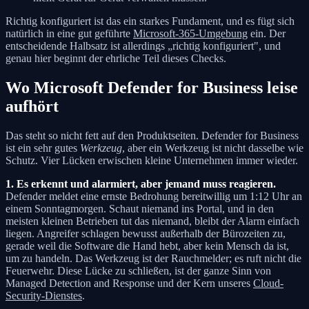
Richtig konfiguriert ist das ein starkes Fundament, und es fügt sich
natürlich in eine gut geführte
Microsoft-365-Umgebung
ein. Der
entscheidende Halbsatz ist allerdings „richtig konfiguriert", und
genau hier beginnt der ehrliche Teil dieses Checks.
Wo Microsoft Defender for Business leise
aufhört
Das steht so nicht fett auf den Produktseiten. Defender for Business
ist ein sehr gutes
Werkzeug
, aber ein Werkzeug ist nicht dasselbe wie
Schutz. Vier Lücken erwischen kleine Unternehmen immer wieder.
1. Es erkennt und alarmiert, aber jemand muss reagieren.
Defender meldet eine ernste Bedrohung bereitwillig um 1:12 Uhr an
einem Sonntagmorgen. Schaut niemand ins Portal, und in den
meisten kleinen Betrieben tut das niemand, bleibt der Alarm einfach
liegen. Angreifer schlagen bewusst außerhalb der Bürozeiten zu,
gerade weil die Software die Hand hebt, aber kein Mensch da ist,
um zu handeln. Das Werkzeug ist der Rauchmelder; es ruft nicht die
Feuerwehr. Diese Lücke zu schließen, ist der ganze Sinn von
Managed Detection and Response und der Kern unseres
Cloud-
Security-Dienstes
.