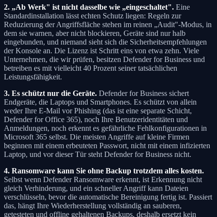
2. „Ab Werk" ist nicht dasselbe wie „eingeschaltet".
Eine
Standardinstallation lässt echten Schutz liegen: Regeln zur
Reduzierung der Angriffsfläche stehen im reinen „Audit"-Modus, in
dem sie warnen, aber nicht blockieren, Geräte sind nur halb
eingebunden, und niemand sieht sich die Sicherheitsempfehlungen
der Konsole an. Die Lizenz ist Schritt eins von etwa zehn. Viele
Unternehmen, die wir prüfen, besitzen Defender for Business und
betreiben es mit vielleicht 40 Prozent seiner tatsächlichen
Leistungsfähigkeit.
3. Es schützt nur die Geräte.
Defender for Business sichert
Endgeräte, die Laptops und Smartphones. Es schützt von allein
weder Ihre E-Mail vor Phishing (das ist eine separate Schicht,
Defender for Office 365), noch Ihre Benutzeridentitäten und
Anmeldungen, noch erkennt es gefährliche Fehlkonfigurationen in
Microsoft 365 selbst. Die meisten Angriffe auf kleine Firmen
beginnen mit einem erbeuteten Passwort, nicht mit einem infizierten
Laptop, und vor dieser Tür steht Defender for Business nicht.
4. Ransomware kann Sie ohne Backup trotzdem alles kosten.
Selbst wenn Defender Ransomware erkennt, ist Erkennung nicht
gleich Verhinderung, und ein schneller Angriff kann Dateien
verschlüsseln, bevor die automatische Bereinigung fertig ist. Passiert
das, hängt Ihre Wiederherstellung vollständig an sauberen,
getesteten und offline gehaltenen Backups, deshalb ersetzt kein