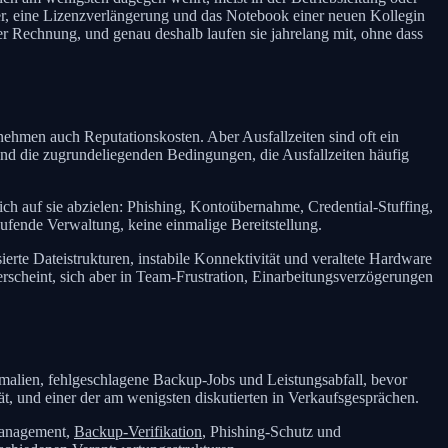
ker, eine Lizenzverlängerung und das Notebook einer neuen Kollegin
ner Rechnung, und genau deshalb laufen sie jahrelang mit, ohne dass
rnehmen auch Reputationskosten. Aber Ausfallzeiten sind oft ein
ind die zugrundeliegenden Bedingungen, die Ausfallzeiten häufig
lich auf sie abzielen: Phishing, Kontoübernahme, Credential-Stuffing,
aufende Verwaltung, keine einmalige Bereitstellung.
erte Dateistrukturen, instabile Konnektivität und veraltete Hardware
 erscheint, sich aber in Team-Frustration, Einarbeitungsverzögerungen
omalien, fehlgeschlagene Backup-Jobs und Leistungsabfall, bevor
tät, und einer der am wenigsten diskutierten in Verkaufsgesprächen.
-Management,
Backup-Verifikation
, Phishing-Schutz und