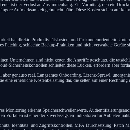
. Teuer ist der Verlust an Zusammenhang: Ein Vormittag, den ein Druc
as längere Aufmerksamkeit gebraucht hätte. Diese Kosten stehen auf kei
arkeit hat direkte Produktivitätskosten, und für kundenorientierte Unte
es Patching, schlechte Backup-Praktiken und nicht verwaltete Geräte s
kleinen Unternehmen sind nicht gegen die Angriffe geschützt, die tatsäch
oud-Sicherheitskontrollen
schließen diese Lücken, erfordern aber fortl
en, aber genauso real. Langsames Onboarding, Lizenz-Sprawl, unorganisi
sie eine erhebliche Kostenbelastung dar, die selten auf einer Rechnung
tives Monitoring erkennt Speicherschwellenwerte, Authentifizierungsan
 Vorfällen ist einer der zuverlässigsten Indikatoren für Anbieterquali
t-Schutz, Identitäts- und Zugriffskontrollen, MFA-Durchsetzung, Patch