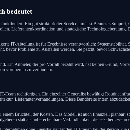
ch bedeutet
funktioniert. Ein gut strukturierter Service umfasst Benutzer-Support,
len, Lieferantenkoordination und strategische Technologieberatung. D
gerte IT-Abteilung ist für Ergebnisse verantwortlich: Systemstabilität,
t, bevor Probleme zu Ausfällen werden. Sie patcht, bevor Schwachste
d. Ein Anbieter, der pro Vorfall bezahlt wird, hat keinen Grund, Vorfäl
e von vornherein zu verhindern.
-Team rechtfertigen. Ein einzelner Generalist bewältigt Routineanfrage
tektur, Lieferantenverhandlungen. Diese Bandbreite intern abzudecken b
einem Bruchteil der Kosten. Das Modell ist auch finanziell planbar: s
etieren statt als unberechenbare Verbindlichkeit, die eskaliert, wenn 
Unternehmen ohne Dienstleister landen IT-Fragen bei der Person, die s