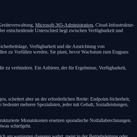
 Geräteverwaltung,
Microsoft-365-Administration
, Cloud-Infrastruktur-
er entscheidende Unterschied liegt zwischen Verfügbarkeit und
 Sicherheitslage, Verfügbarkeit und die Ausrichtung von
llen zu Vorfällen werden. Sie plant, bevor Wachstum zum Engpass
le zu verhindern. Ein Anbieter, der für Ergebnisse, Verfügbarkeit,
n, scheitert aber an der erforderlichen Breite: Endpoint-Sicherheit,
edeutet mehrere Spezialisten, jeder mit Gehalt, Sozialleistungen,
trukturierte Monatskosten ersetzen sporadische Notfallabrechnungen.
etwas schiefgeht.
ich am wenigsten dagegen wehrt, meist in der Betriebsleitung oder