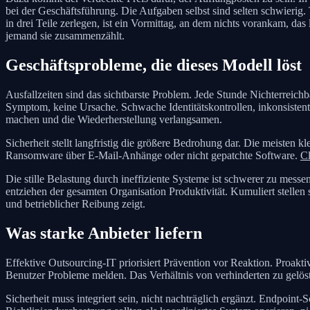
bei der Geschäftsführung. Die Aufgaben selbst sind selten schwierig
in drei Teile zerlegen, ist ein Vormittag, an dem nichts vorankam, d
jemand sie zusammenzählt.
Geschäftsprobleme, die dieses Modell löst
Ausfallzeiten sind das sichtbarste Problem. Jede Stunde Nichterreichb
Symptom, keine Ursache. Schwache Identitätskontrollen, inkonsistent
machen und die Wiederherstellung verlangsamen.
Sicherheit stellt langfristig die größere Bedrohung dar. Die meisten 
Ransomware über E-Mail-Anhänge oder nicht gepatchte Software.
Cl
Die stille Belastung durch ineffiziente Systeme ist schwerer zu mess
entziehen der gesamten Organisation Produktivität. Kumuliert stellen 
und betrieblicher Reibung zeigt.
Was starke Anbieter liefern
Effektive Outsourcing-IT priorisiert Prävention vor Reaktion. Proak
Benutzer Probleme melden. Das Verhältnis von verhinderten zu gelösten
Sicherheit muss integriert sein, nicht nachträglich ergänzt. Endpoin