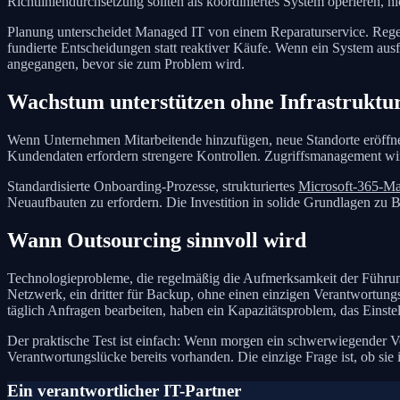
Richtliniendurchsetzung sollten als koordiniertes System operieren,
Planung unterscheidet Managed IT von einem Reparaturservice. Re
fundierte Entscheidungen statt reaktiver Käufe. Wenn ein System ausf
angegangen, bevor sie zum Problem wird.
Wachstum unterstützen ohne Infrastruktu
Wenn Unternehmen Mitarbeitende hinzufügen, neue Standorte eröffne
Kundendaten erfordern strengere Kontrollen. Zugriffsmanagement wi
Standardisierte Onboarding-Prozesse, strukturiertes
Microsoft-365-M
Neuaufbauten zu erfordern. Die Investition in solide Grundlagen zu 
Wann Outsourcing sinnvoll wird
Technologieprobleme, die regelmäßig die Aufmerksamkeit der Führungs
Netzwerk, ein dritter für Backup, ohne einen einzigen Verantwortung
täglich Anfragen bearbeiten, haben ein Kapazitätsproblem, das Einstell
Der praktische Test ist einfach: Wenn morgen ein schwerwiegender Vo
Verantwortungslücke bereits vorhanden. Die einzige Frage ist, ob sie
Ein verantwortlicher IT-Partner