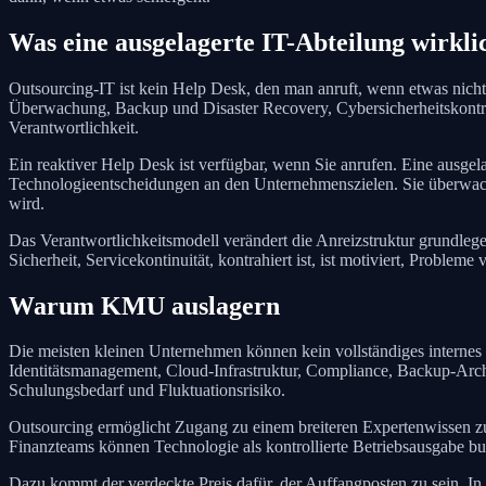
Was eine ausgelagerte IT-Abteilung wirkli
Outsourcing-IT ist kein Help Desk, den man anruft, wenn etwas nicht 
Überwachung, Backup und Disaster Recovery, Cybersicherheitskontrol
Verantwortlichkeit.
Ein reaktiver Help Desk ist verfügbar, wenn Sie anrufen. Eine ausgela
Technologieentscheidungen an den Unternehmenszielen. Sie überwach
wird.
Das Verantwortlichkeitsmodell verändert die Anreizstruktur grundlegen
Sicherheit, Servicekontinuität, kontrahiert ist, ist motiviert, Problem
Warum KMU auslagern
Die meisten kleinen Unternehmen können kein vollständiges internes IT
Identitätsmanagement, Cloud-Infrastruktur, Compliance, Backup-Archi
Schulungsbedarf und Fluktuationsrisiko.
Outsourcing ermöglicht Zugang zu einem breiteren Expertenwissen zu 
Finanzteams können Technologie als kontrollierte Betriebsausgabe budg
Dazu kommt der verdeckte Preis dafür, der Auffangposten zu sein. In 