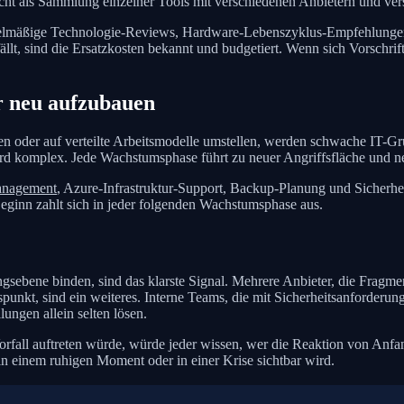
 nicht als Sammlung einzelner Tools mit verschiedenen Anbietern und ve
gelmäßige Technologie-Reviews, Hardware-Lebenszyklus-Empfehlungen
ällt, sind die Ersatzkosten bekannt und budgetiert. Wenn sich Vorschr
r neu aufzubauen
n oder auf verteilte Arbeitsmodelle umstellen, werden schwache IT-G
rd komplex. Jede Wachstumsphase führt zu neuer Angriffsfläche und n
anagement
, Azure-Infrastruktur-Support, Backup-Planung und Sicherhe
Beginn zahlt sich in jeder folgenden Wachstumsphase aus.
ebene binden, sind das klarste Signal. Mehrere Anbieter, die Fragmen
spunkt, sind ein weiteres. Interne Teams, die mit Sicherheitsanforderu
ungen allein selten lösen.
rfall auftreten würde, würde jeder wissen, wer die Reaktion von Anfang
 in einem ruhigen Moment oder in einer Krise sichtbar wird.